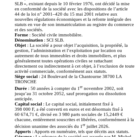
SLB », existant depuis le 10 février 1976, ont décidé la mise
en conformité de la société avec les dispositions de l’article
44 de la loi n° 2001–420 du 15 mai 2001 relative aux
nouvelles régulations économiques et la refonte intégrale des
statuts en vue de son immatriculation au registre du commerce
et des sociétés.
Forme
: Société civile immobilière.
Dénomination
: SCI SLB.
Objet
: La société a pour objet l’acquisition, la propriété, la
gestion, l’administration et l’exploitation par location ou
autrement de tous immeubles et droits immobiliers, et plus
généralement toutes opérations civiles se rattachant
directement ou indirectement à cet objet, à l’exclusion de toute
activité commerciale, conformément aux statuts.
Siège social
: 24 Boulevard de la Chantourne 38700 LA
TRONCHE
er
Durée
: 50 années à compter du 1
novembre 2002, soit
jusqu’au 31 octobre 2052, sauf prorogation ou dissolution
anticipée.
Capital social
: Le capital social, initialement fixé à
398 000 F, a été converti en euros et est désormais fixé à
60 674,71 €, divisé en 3 980 parts sociales de 15,2449 €
chacune, entièrement souscrites et libérées, conformément à la
er
décision unanime des associés du 1
juillet 2026.
Apports
: Apports en numéraire, tels que décrits aux statuts.
Gérance
: La gérance de la société est assurée par M. Michel