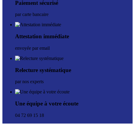
Paiement sécurisé
par carte bancaire
Attestation immédiate
envoyée par email
Relecture systématique
par nos experts
Une équipe à votre écoute
04 72 69 15 18